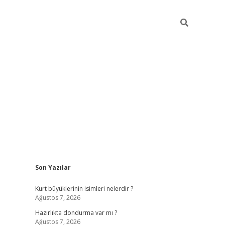
Sidebar
Son Yazılar
elexbet yeni giriş
https://partytimewishes.net/
bet
Kurt büyüklerinin isimleri nelerdir ?
Ağustos 7, 2026
Hazırlıkta dondurma var mı ?
Ağustos 7, 2026