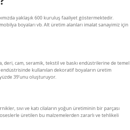
?
ımızda yaklaşık 600 kuruluş faaliyet göstermektedir.
obilya boyaları vb. Alt üretim alanları imalat sanayimiz için
, deri, cam, seramik, tekstil ve baskı endüstrilerine de temel
t endüstrisinde kullanılan dekoratif boyaların üretim
e yüzde 39’unu oluşturuyor.
kler, sıvı ve katı cilaların yoğun üretiminin bir parçası
proseslerle üretilen bu malzemelerden zararlı ve tehlikeli