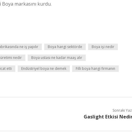
lli Boya markasını kurdu.
brikasında ne iş yapılır
Boya hangi sektörde
Boya işi nedir
üretimi nedir
Boya ustası ne kadar maaş alır
cat etti
Endüstriyel boya ne demek
Filli boya hangi firmanın
Sonraki Yaz
Gaslight Etkisi Nedi