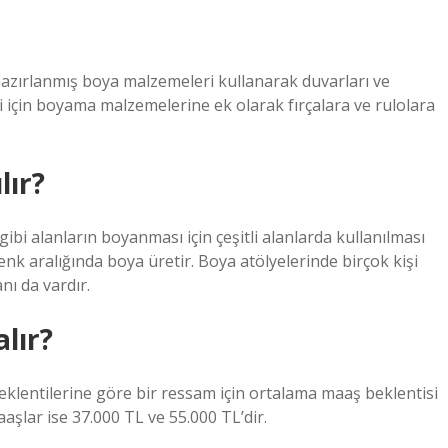
e hazırlanmış boya malzemeleri kullanarak duvarları ve
i için boyama malzemelerine ek olarak fırçalara ve rulolara
lır?
 gibi alanların boyanması için çeşitli alanlarda kullanılması
enk aralığında boya üretir. Boya atölyelerinde birçok kişi
anı da vardır.
lır?
beklentilerine göre bir ressam için ortalama maaş beklentisi
maaşlar ise 37.000 TL ve 55.000 TL’dir.