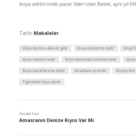
boya sektöründe pazar lideri olan Betek, aynı yıl Fi
Tarih:
Makaleler
Boya denince akla ne gelir
Boya endüstrisi nedir
Boya fa
Boya sektörü nedir
Boya teknolojisi bölümü nedir
Boya 
Boya yapanlara ne denir
Boyahane işi nedir
Boyayı kim i
Pigmentler kaça ayrılır
Önceki Yazı
Amasranın Denize Kıyısı Var Mı