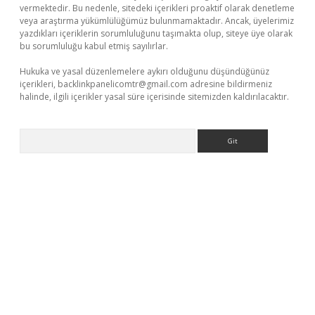
vermektedir. Bu nedenle, sitedeki içerikleri proaktif olarak denetleme
veya araştırma yükümlülüğümüz bulunmamaktadır. Ancak, üyelerimiz
yazdıkları içeriklerin sorumluluğunu taşımakta olup, siteye üye olarak
bu sorumluluğu kabul etmiş sayılırlar.
Hukuka ve yasal düzenlemelere aykırı olduğunu düşündüğünüz
içerikleri,
backlinkpanelicomtr@gmail.com
adresine bildirmeniz
halinde, ilgili içerikler yasal süre içerisinde sitemizden kaldırılacaktır.
Arama
t/
betexper güncel adres
tulipbet giriş
tulipbet güncel giriş
bah