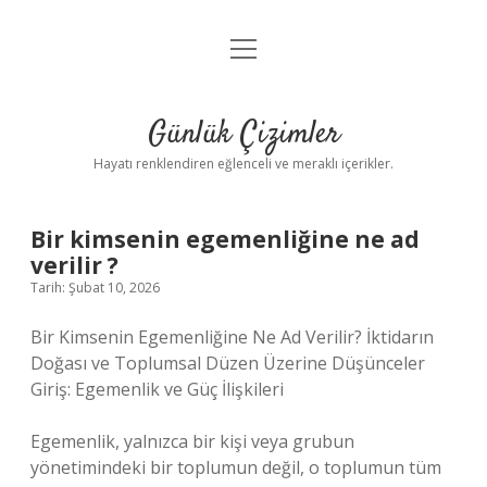
menüyü
Anasayfa
aç
Gizlilik Politikası
Günlük Çizimler
Yasal Uyarı
Hayatı renklendiren eğlenceli ve meraklı içerikler.
Hakkımızda
Bir kimsenin egemenliğine ne ad
verilir ?
Tarih: Şubat 10, 2026
Bir Kimsenin Egemenliğine Ne Ad Verilir? İktidarın
Doğası ve Toplumsal Düzen Üzerine Düşünceler
Giriş: Egemenlik ve Güç İlişkileri
Egemenlik, yalnızca bir kişi veya grubun
yönetimindeki bir toplumun değil, o toplumun tüm