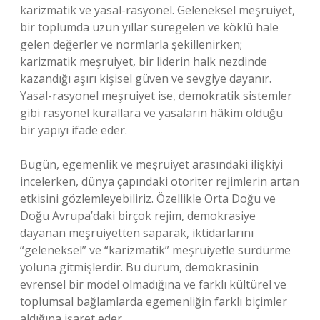
karizmatik ve yasal-rasyonel. Geleneksel meşruiyet,
bir toplumda uzun yıllar süregelen ve köklü hale
gelen değerler ve normlarla şekillenirken;
karizmatik meşruiyet, bir liderin halk nezdinde
kazandığı aşırı kişisel güven ve sevgiye dayanır.
Yasal-rasyonel meşruiyet ise, demokratik sistemler
gibi rasyonel kurallara ve yasaların hâkim olduğu
bir yapıyı ifade eder.
Bugün, egemenlik ve meşruiyet arasındaki ilişkiyi
incelerken, dünya çapındaki otoriter rejimlerin artan
etkisini gözlemleyebiliriz. Özellikle Orta Doğu ve
Doğu Avrupa’daki birçok rejim, demokrasiye
dayanan meşruiyetten saparak, iktidarlarını
“geleneksel” ve “karizmatik” meşruiyetle sürdürme
yoluna gitmişlerdir. Bu durum, demokrasinin
evrensel bir model olmadığına ve farklı kültürel ve
toplumsal bağlamlarda egemenliğin farklı biçimler
aldığına işaret eder.