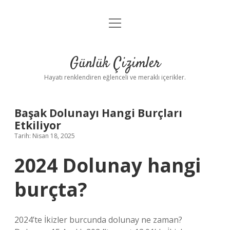
menüyü
Anasayfa
aç
Gizlilik Politikası
Günlük Çizimler
Yasal Uyarı
Hayatı renklendiren eğlenceli ve meraklı içerikler.
Hakkımızda
Başak Dolunayı Hangi Burçları
Etkiliyor
Tarih: Nisan 18, 2025
2024 Dolunay hangi
burçta?
2024’te İkizler burcunda dolunay ne zaman?