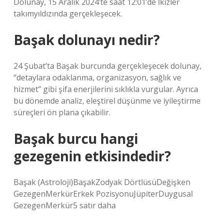
Dolunay, 15 Aralık 2024’te saat 12:01’de İkizler
takımyıldızında gerçekleşecek.
Başak dolunayı nedir?
24 Şubat’ta Başak burcunda gerçekleşecek dolunay,
“detaylara odaklanma, organizasyon, sağlık ve
hizmet” gibi şifa enerjilerini sıklıkla vurgular. Ayrıca
bu dönemde analiz, eleştirel düşünme ve iyileştirme
süreçleri ön plana çıkabilir.
Başak burcu hangi
gezegenin etkisindedir?
Başak (Astroloji)BaşakZodyak DörtlüsüDeğişken
GezegenMerkürErkek PozisyonuJüpiterDuygusal
GezegenMerkür5 satır daha