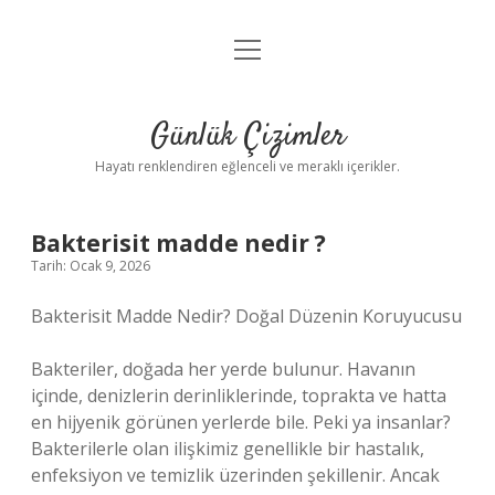
menüyü
Anasayfa
aç
Gizlilik Politikası
Günlük Çizimler
Yasal Uyarı
Hayatı renklendiren eğlenceli ve meraklı içerikler.
Hakkımızda
Bakterisit madde nedir ?
Tarih: Ocak 9, 2026
Bakterisit Madde Nedir? Doğal Düzenin Koruyucusu
Bakteriler, doğada her yerde bulunur. Havanın
içinde, denizlerin derinliklerinde, toprakta ve hatta
en hijyenik görünen yerlerde bile. Peki ya insanlar?
Bakterilerle olan ilişkimiz genellikle bir hastalık,
enfeksiyon ve temizlik üzerinden şekillenir. Ancak