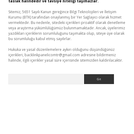
taslak halindedir ve tavsiye niteliği taşımazlar.
Sitemiz, 5651 Sayılı Kanun gereğince Bilgi Teknolojileri ve İletişim
Kurumu (BTK) tarafından onaylanmış bir Yer Sağlayıcı olarak hizmet
vermektedir. Bu nedenle, sitedeki içerikleri proaktif olarak denetleme
veya araştırma yükümlülüğümüz bulunmamaktadır. Ancak, üyelerimiz
yazdıkları içeriklerin sorumluluğunu taşımakta olup, siteye üye olarak
bu sorumluluğu kabul etmiş sayılırlar.
Hukuka ve yasal düzenlemelere aykırı olduğunu düşündüğünüz
içerikleri,
backlinkpanelicomtr@gmail.com
adresine bildirmeniz
halinde, ilgili içerikler yasal süre içerisinde sitemizden kaldırılacaktır.
Arama
et/
betexper güncel adres
tulipbet giriş
tulipbet güncel giriş
ba