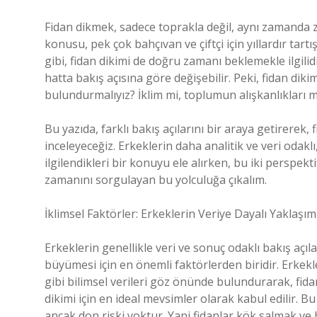
Fidan dikmek, sadece toprakla değil, aynı zamanda za
konusu, pek çok bahçıvan ve çiftçi için yıllardır tar
gibi, fidan dikimi de doğru zamanı beklemekle ilgilid
hatta bakış açısına göre değişebilir. Peki, fidan di
bulundurmalıyız? İklim mi, toplumun alışkanlıkları mı
Bu yazıda, farklı bakış açılarını bir araya getirerek
inceleyeceğiz. Erkeklerin daha analitik ve veri odakl
ilgilendikleri bir konuyu ele alırken, bu iki perspekti
zamanını sorgulayan bu yolculuğa çıkalım.
İklimsel Faktörler: Erkeklerin Veriye Dayalı Yaklaşım
Erkeklerin genellikle veri ve sonuç odaklı bakış açılar
büyümesi için en önemli faktörlerden biridir. Erkekl
gibi bilimsel verileri göz önünde bulundurarak, fida
dikimi için en ideal mevsimler olarak kabul edilir.
ancak don riski yoktur. Yani fidanlar kök salmak v