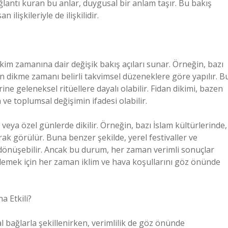
ğlantı kuran bu anlar, duygusal bir anlam taşır. Bu bakış
ilişkileriyle de ilişkilidir.
ikim zamanına dair değişik bakış açıları sunar. Örneğin, bazı
dan dikme zamanı belirli takvimsel düzeneklere göre yapılır. B
ne geleneksel ritüellere dayalı olabilir. Fidan dikimi, bazen
 ve toplumsal değişimin ifadesi olabilir.
 veya özel günlerde dikilir. Örneğin, bazı İslam kültürlerinde,
rak görülür. Buna benzer şekilde, yerel festivaller ve
a dönüşebilir. Ancak bu durum, her zaman verimli sonuçlar
rlemek için her zaman iklim ve hava koşullarını göz önünde
a Etkili?
l bağlarla şekillenirken, verimlilik de göz önünde