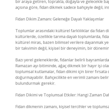
bir araya getiren, toprakla, doğayla ve gelecekle ba
açısına göre, fidan dikmek sadece bahçeyle değil, insan 
Fidan Dikim Zamanı: Geleneğe Dayalı Yaklaşımlar
Toplumlar arasındaki kültürel farklılıklar da fidan d
kültürlerde, özellikle tarıma dayalı toplumlarda, fi
kültürel miras, bazen bilimsel verilere dayanmak yeri
bir takvimin değil, kişisel bir deneyimin, bir dönemin
Bazı yerel geleneklerde, fidanlar belirli bayramlarda
Ramazan ayı bitiminde, ağaç dikmek bir hayır işi ola
toplumsal kutlamalar, fidan dikimi için birer fırsat
doğurmayabilir. Bahçecilikte en verimli zamanı beli
bulundurmak gerekir.
Fidan Dikimi ve Toplumsal Etkiler: Hangi Zaman Dah
Fidan dikmenin zamanı, kişisel tercihler ve toplumsa