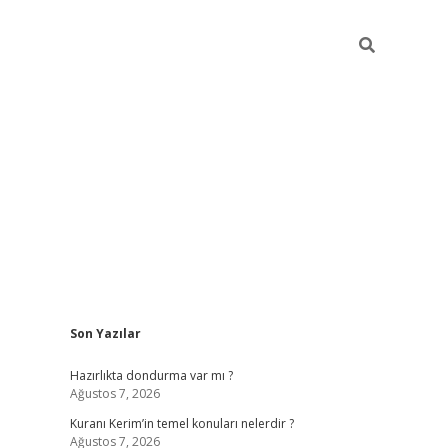
Sidebar
Son Yazılar
elexbet yeni giriş
https://partytimewishes.net/
bet
Hazırlıkta dondurma var mı ?
Ağustos 7, 2026
Kuranı Kerim’in temel konuları nelerdir ?
Ağustos 7, 2026