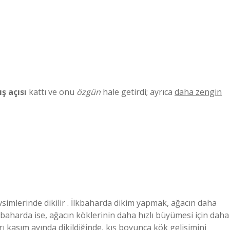
ş açısı
kattı ve onu
özgün
hale getirdi; ayrıca
daha zengin
simlerinde dikilir . İlkbaharda dikim yapmak, ağacın daha
baharda ise, ağacın köklerinin daha hızlı büyümesi için daha
 kasım ayında dikildiğinde, kış boyunca kök gelişimini