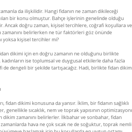
manla da ilişkilidir. Hangi fidanın ne zaman dikileceği
tışılan bir konu olmuştur. Bahçe işlerinin genelinde olduğu
ir. Ancak doğru zaman, kişisel tercihlere, coğrafi koşullara ve
kim zamanını belirlerken ne tür faktörleri göz önünde
 yoksa kişisel tercihler mi?
, fidan dikimi için en doğru zamanın ne olduğunu birlikte
ı, kadınların ise toplumsal ve duygusal etkilerle daha fazla
fi de dengeli bir şekilde tartışacağız. Hadi, birlikte fidan dikim
ı
ı, fidan dikimi konusuna da yansır. İklim, bir fidanın sağlıklı
er, genellikle sıcaklık, nem ve toprak yapısının optimizasyon
n dikim zamanını belirlerler. İlkbahar ve sonbahar, fidan
 Bu zamanlarda hava ne çok sıcak ne de soğuktur, toprak nemli
e büyümeye başlamak için bu koşullarda en uygun ortamı