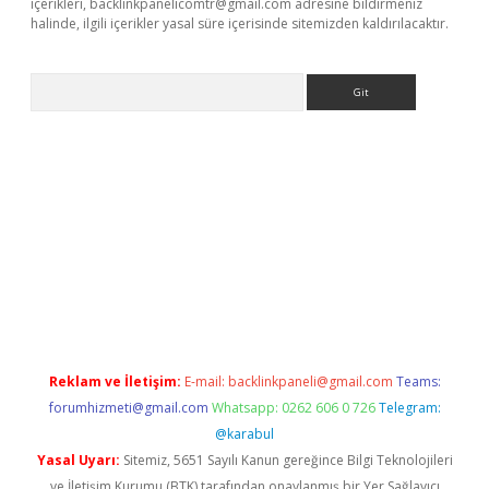
içerikleri,
backlinkpanelicomtr@gmail.com
adresine bildirmeniz
halinde, ilgili içerikler yasal süre içerisinde sitemizden kaldırılacaktır.
Arama
/
betexper güncel adres
tulipbet giriş
tulipbet güncel giriş
bahi
Reklam ve İletişim:
E-mail:
backlinkpaneli@gmail.com
Teams:
forumhizmeti@gmail.com
Whatsapp: 0262 606 0 726
Telegram:
@karabul
Yasal Uyarı:
Sitemiz, 5651 Sayılı Kanun gereğince Bilgi Teknolojileri
ve İletişim Kurumu (BTK) tarafından onaylanmış bir Yer Sağlayıcı