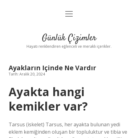
menüyü
Anasayfa
aç
Gizlilik Politikası
Günlük Çizimler
Yasal Uyarı
Hayatı renklendiren eğlenceli ve meraklı içerikler.
Hakkımızda
Ayakların Içinde Ne Vardır
Tarih: Aralık 20, 2024
Ayakta hangi
kemikler var?
Tarsus (iskelet) Tarsus, her ayakta bulunan yedi
eklem kemiğinden oluşan bir topluluktur ve tibia ve