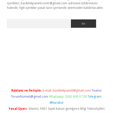
içerikleri,
backlinkpanelicomtr@gmail.com
adresine bildirmeniz
halinde, ilgili içerikler yasal süre içerisinde sitemizden kaldırılacaktır.
Arama
/
betexper güncel adres
tulipbet giriş
tulipbet güncel giriş
bahi
Reklam ve İletişim:
E-mail:
backlinkpaneli@gmail.com
Teams:
forumhizmeti@gmail.com
Whatsapp: 0262 606 0 726
Telegram:
@karabul
Yasal Uyarı:
Sitemiz, 5651 Sayılı Kanun gereğince Bilgi Teknolojileri