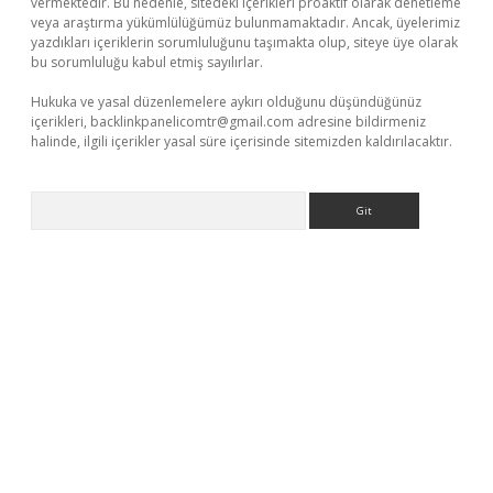
vermektedir. Bu nedenle, sitedeki içerikleri proaktif olarak denetleme
veya araştırma yükümlülüğümüz bulunmamaktadır. Ancak, üyelerimiz
yazdıkları içeriklerin sorumluluğunu taşımakta olup, siteye üye olarak
bu sorumluluğu kabul etmiş sayılırlar.
Hukuka ve yasal düzenlemelere aykırı olduğunu düşündüğünüz
içerikleri,
backlinkpanelicomtr@gmail.com
adresine bildirmeniz
halinde, ilgili içerikler yasal süre içerisinde sitemizden kaldırılacaktır.
Arama
betexper güncel adres
tulipbet giriş
tulipbet güncel giriş
bahis