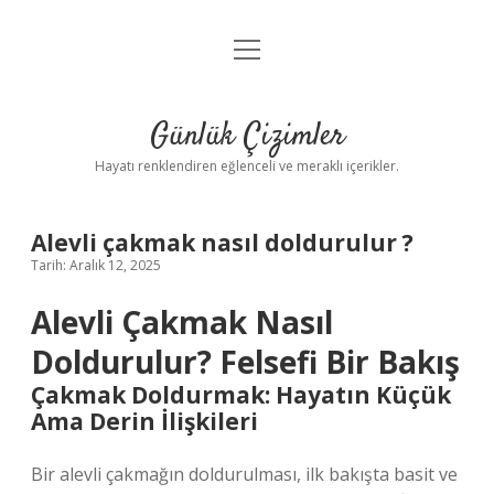
menüyü
Anasayfa
aç
Gizlilik Politikası
Günlük Çizimler
Yasal Uyarı
Hayatı renklendiren eğlenceli ve meraklı içerikler.
Hakkımızda
Alevli çakmak nasıl doldurulur ?
Tarih: Aralık 12, 2025
Alevli Çakmak Nasıl
Doldurulur? Felsefi Bir Bakış
Çakmak Doldurmak: Hayatın Küçük
Ama Derin İlişkileri
Bir alevli çakmağın doldurulması, ilk bakışta basit ve