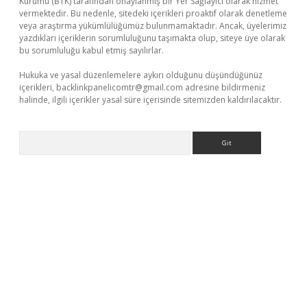
Kurumu (BTK) tarafından onaylanmış bir Yer Sağlayıcı olarak hizmet
vermektedir. Bu nedenle, sitedeki içerikleri proaktif olarak denetleme
veya araştırma yükümlülüğümüz bulunmamaktadır. Ancak, üyelerimiz
yazdıkları içeriklerin sorumluluğunu taşımakta olup, siteye üye olarak
bu sorumluluğu kabul etmiş sayılırlar.
Hukuka ve yasal düzenlemelere aykırı olduğunu düşündüğünüz
içerikleri,
backlinkpanelicomtr@gmail.com
adresine bildirmeniz
halinde, ilgili içerikler yasal süre içerisinde sitemizden kaldırılacaktır.
Arama
s.net/
betexper güncel adres
tulipbet giriş
tulipbet güncel gir