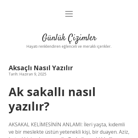
menüyü
Anasayfa
aç
Gizlilik Politikası
Günlük Çizimler
Yasal Uyarı
Hayatı renklendiren eğlenceli ve meraklı içerikler.
Hakkımızda
Aksaçlı Nasıl Yazılır
Tarih: Haziran 9, 2025
Ak sakallı nasıl
yazılır?
AKSAKAL KELİMESİNİN ANLAMI: İleri yaşta, kıdemli
ve bir meslekte üstün yetenekli kişi, bir duayen. Aziz,