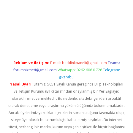
et/
betexper güncel adres
tulipbet giriş
tulipbet güncel giriş
b
Reklam ve İletişim:
E-mail:
backlinkpaneli@gmail.com
Teams:
forumhizmeti@gmail.com
Whatsapp: 0262 606 0 726
Telegram:
@karabul
Yasal Uyarı:
Sitemiz, 5651 Sayılı Kanun gereğince Bilgi Teknolojileri
ve İletişim Kurumu (BTK) tarafından onaylanmış bir Yer Sağlayıcı
olarak hizmet vermektedir. Bu nedenle, sitedeki içerikleri proaktif
olarak denetleme veya araştırma yükümlülüğümüz bulunmamaktadır.
Ancak, üyelerimiz yazdıkları içeriklerin sorumluluğunu taşımakta olup,
siteye üye olarak bu sorumluluğu kabul etmiş sayılırlar. Bu internet
sitesi, herhangi bir marka, kurum veya şahıs şirketi ile hiçbir bağlantısı