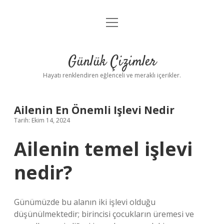
menüyü
Anasayfa
aç
Gizlilik Politikası
Günlük Çizimler
Yasal Uyarı
Hayatı renklendiren eğlenceli ve meraklı içerikler.
Hakkımızda
Ailenin En Önemli Işlevi Nedir
Tarih: Ekim 14, 2024
Ailenin temel işlevi
nedir?
Günümüzde bu alanın iki işlevi olduğu
düşünülmektedir; birincisi çocukların üremesi ve