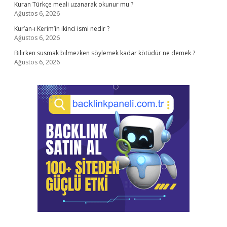
Kuran Türkçe meali uzanarak okunur mu ?
Ağustos 6, 2026
Kur’an-ı Kerim’in ikinci ismi nedir ?
Ağustos 6, 2026
Bilirken susmak bilmezken söylemek kadar kötüdür ne demek ?
Ağustos 6, 2026