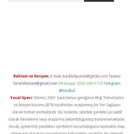
r güncel adres
tulipbet giriş
tulipbet güncel giriş
bahis siteler
Reklam ve İletişim:
E-mail:
backlinkpaneli@gmail.com
Teams:
forumhizmeti@gmail.com
Whatsapp: 0262 606 0 726
Telegram:
@karabul
Yasal Uyarı:
Sitemiz, 5651 Sayılı Kanun gereğince Bilgi Teknolojileri
ve İletişim Kurumu (BTK) tarafından onaylanmış bir Yer Sağlayıcı
olarak hizmet vermektedir. Bu nedenle, sitedeki içerikleri proaktif
olarak denetleme veya araştırma yükümlülüğümüz bulunmamaktadır.
Ancak, üyelerimiz yazdıkları içeriklerin sorumluluğunu taşımakta olup,
siteye üye olarak bu sorumluluğu kabul etmiş sayılırlar. Bu internet