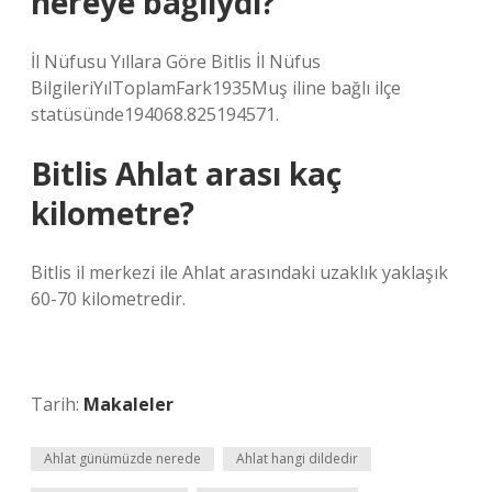
nereye bağlıydı?
İl Nüfusu Yıllara Göre Bitlis İl Nüfus
BilgileriYılToplamFark1935Muş iline bağlı ilçe
statüsünde194068.825194571.
Bitlis Ahlat arası kaç
kilometre?
Bitlis il merkezi ile Ahlat arasındaki uzaklık yaklaşık
60-70 kilometredir.
Tarih:
Makaleler
Ahlat günümüzde nerede
Ahlat hangi dildedir