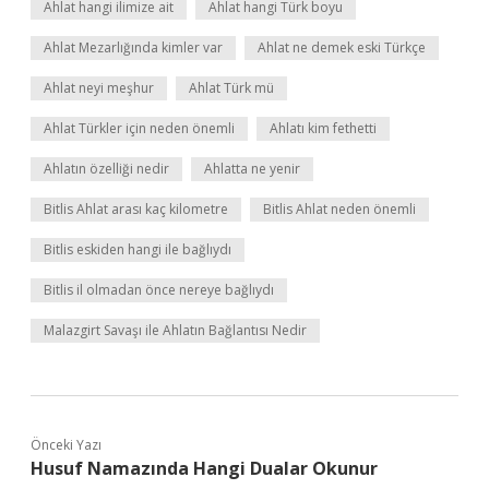
Ahlat hangi ilimize ait
Ahlat hangi Türk boyu
Ahlat Mezarlığında kimler var
Ahlat ne demek eski Türkçe
Ahlat neyi meşhur
Ahlat Türk mü
Ahlat Türkler için neden önemli
Ahlatı kim fethetti
Ahlatın özelliği nedir
Ahlatta ne yenir
Bitlis Ahlat arası kaç kilometre
Bitlis Ahlat neden önemli
Bitlis eskiden hangi ile bağlıydı
Bitlis il olmadan önce nereye bağlıydı
Malazgirt Savaşı ile Ahlatın Bağlantısı Nedir
Önceki Yazı
Husuf Namazında Hangi Dualar Okunur