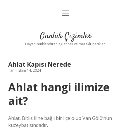
menüyü
Anasayfa
aç
Gizlilik Politikası
Günlük Çizimler
Yasal Uyarı
Hayatı renklendiren eğlenceli ve meraklı içerikler.
Hakkımızda
Ahlat Kapısı Nerede
Tarih: Ekim 14, 2024
Ahlat hangi ilimize
ait?
Ahlat, Bitlis iline bağlı bir ilçe olup Van Gölü’nün
kuzeybatısındadır.