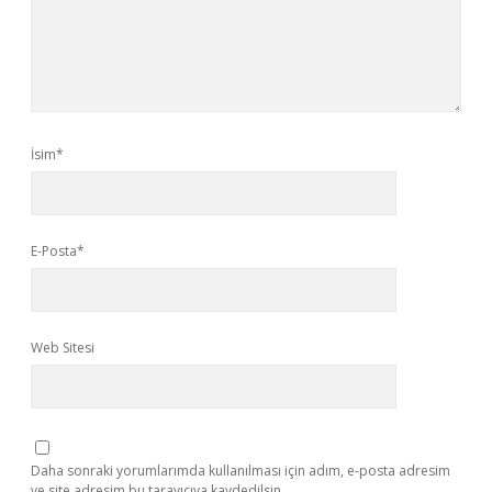
İsim*
E-Posta*
Web Sitesi
Daha sonraki yorumlarımda kullanılması için adım, e-posta adresim
ve site adresim bu tarayıcıya kaydedilsin.