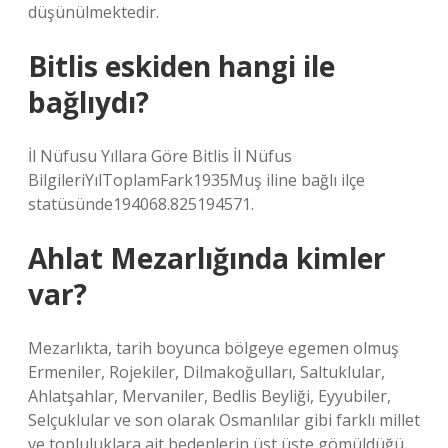
düşünülmektedir.
Bitlis eskiden hangi ile
bağlıydı?
İl Nüfusu Yıllara Göre Bitlis İl Nüfus
BilgileriYılToplamFark1935Muş iline bağlı ilçe
statüsünde194068.825194571.
Ahlat Mezarlığında kimler
var?
Mezarlıkta, tarih boyunca bölgeye egemen olmuş
Ermeniler, Rojekiler, Dilmakoğulları, Saltuklular,
Ahlatşahlar, Mervaniler, Bedlis Beyliği, Eyyubiler,
Selçuklular ve son olarak Osmanlılar gibi farklı millet
ve topluluklara ait bedenlerin üst üste gömüldüğü