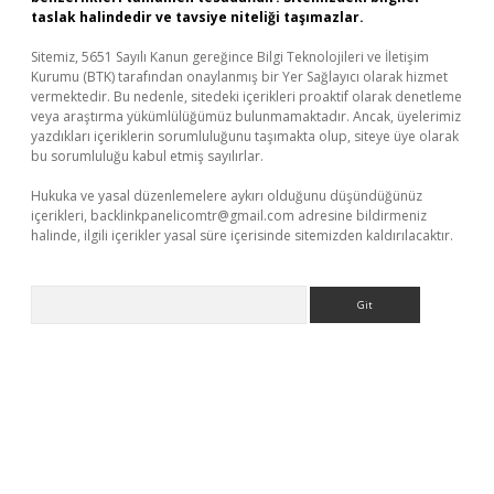
taslak halindedir ve tavsiye niteliği taşımazlar.
Sitemiz, 5651 Sayılı Kanun gereğince Bilgi Teknolojileri ve İletişim
Kurumu (BTK) tarafından onaylanmış bir Yer Sağlayıcı olarak hizmet
vermektedir. Bu nedenle, sitedeki içerikleri proaktif olarak denetleme
veya araştırma yükümlülüğümüz bulunmamaktadır. Ancak, üyelerimiz
yazdıkları içeriklerin sorumluluğunu taşımakta olup, siteye üye olarak
bu sorumluluğu kabul etmiş sayılırlar.
Hukuka ve yasal düzenlemelere aykırı olduğunu düşündüğünüz
içerikleri,
backlinkpanelicomtr@gmail.com
adresine bildirmeniz
halinde, ilgili içerikler yasal süre içerisinde sitemizden kaldırılacaktır.
Arama
r güncel adres
tulipbet giriş
tulipbet güncel giriş
bahis siteler