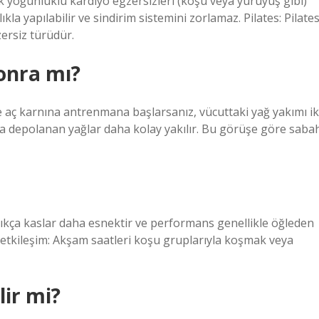
 yoğunluklu kardiyo egzersizleri (koşu veya yürüyüş gibi)
ıkla yapılabilir ve sindirim sistemini zorlamaz. Pilates: Pilate
zersiz türüdür.
onra mı?
ç karnına antrenmana başlarsanız, vücuttaki yağ yakımı ik
utta depolanan yağlar daha kolay yakılır. Bu görüşe göre saba
tıkça kaslar daha esnektir ve performans genellikle öğleden
etkileşim: Akşam saatleri koşu gruplarıyla koşmak veya
ir mi?