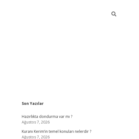
Sidebar
Son Yazılar
elexbet yeni giriş
https://partytimewishes.net/
b
Hazırlıkta dondurma var mı ?
Ağustos 7, 2026
Kuranı Kerim’in temel konuları nelerdir ?
Ağustos 7, 2026