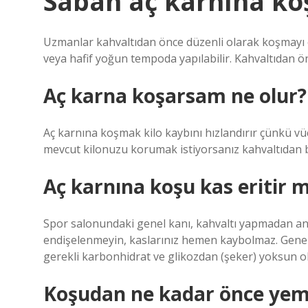
Sabah aç karnına koş
Uzmanlar kahvaltıdan önce düzenli olarak koşmayı 
veya hafif yoğun tempoda yapılabilir. Kahvaltıdan 
Aç karna koşarsam ne olur?
Aç karnına koşmak kilo kaybını hızlandırır çünkü vüc
mevcut kilonuzu korumak istiyorsanız kahvaltıdan bir
Aç karnına koşu kas eritir m
Spor salonundaki genel kanı, kahvaltı yapmadan an
endişelenmeyin, kaslarınız hemen kaybolmaz. Genel
gerekli karbonhidrat ve glikozdan (şeker) yoksun ol
Koşudan ne kadar önce ye