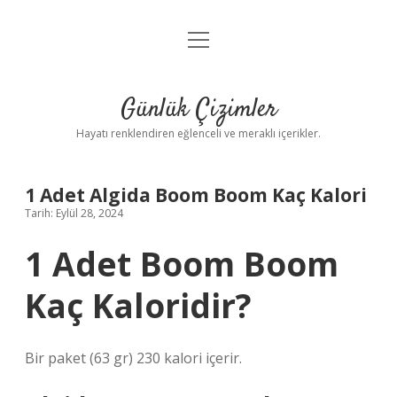
menüyü
Anasayfa
aç
Gizlilik Politikası
Günlük Çizimler
Yasal Uyarı
Hayatı renklendiren eğlenceli ve meraklı içerikler.
Hakkımızda
1 Adet Algida Boom Boom Kaç Kalori
Tarih: Eylül 28, 2024
1 Adet Boom Boom
Kaç Kaloridir?
Bir paket (63 gr) 230 kalori içerir.