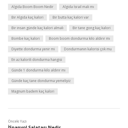
Algida Boom Boom Nedir
Algida İsrail malı mı
Bir Algida kaç kalori
Bir butta kaç kalori var
Bir insan günde kaç kalori almalı
Bir tane gong kaç kalori
Bombe kaç kalori
Boom boom dondurma kilo aldırır mı
Diyette dondurma yenir mi
Dondurmanın kalorisi çok mu
En az kalorili dondurma hangisi
Günde 1 dondurma kilo aldırır mı
Günde kaç tane dondurma yemeliyiz
Magnum badem kaç kalori
Önceki Yazı
İSpanyol Salatası Nedir