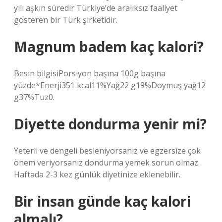
yılı aşkın süredir Türkiye’de aralıksız faaliyet
gösteren bir Türk şirketidir.
Magnum badem kaç kalori?
Besin bilgisiPorsiyon başına 100g başına
yüzde*Enerji351 kcal11%Yağ22 g19%Doymuş yağ12
g37%Tuz0.
Diyette dondurma yenir mi?
Yeterli ve dengeli besleniyorsanız ve egzersize çok
önem veriyorsanız dondurma yemek sorun olmaz.
Haftada 2-3 kez günlük diyetinize eklenebilir.
Bir insan günde kaç kalori
almalı?