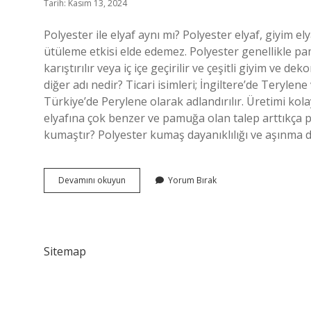
Tarih: Kasım 13, 2024
Polyester ile elyaf aynı mı? Polyester elyaf, giyim e
ütüleme etkisi elde edemez. Polyester genellikle pamu
karıştırılır veya iç içe geçirilir ve çeşitli giyim ve 
diğer adı nedir? Ticari isimleri; İngiltere’de Teryl
Türkiye’de Perylene olarak adlandırılır. Üretimi kola
elyafına çok benzer ve pamuğa olan talep arttıkça pol
kumaştır? Polyester kumaş dayanıklılığı ve aşınma d
Elyaf
Devamını okuyun
Yorum Bırak
Ve
Polyester
Aynı
Mı
Sitemap