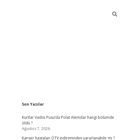
Sidebar
Son Yazılar
elexbet yeni giriş
https://partytimewishes
Kurtlar Vadisi Pusu’da Polat Alemdar hangi bölümde
öldü ?
Ağustos 7, 2026
Kanser hastaları ÖTV indiriminden yararlanabilir mi ?