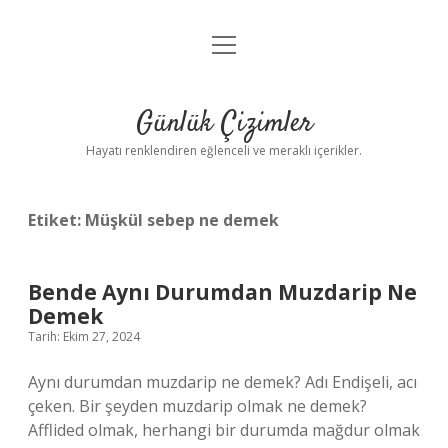
menüyü
Anasayfa
aç
Gizlilik Politikası
Günlük Çizimler
Yasal Uyarı
Hayatı renklendiren eğlenceli ve meraklı içerikler.
Hakkımızda
Etiket:
Müşkül sebep ne demek
Bende Aynı Durumdan Muzdarip Ne
Demek
Tarih: Ekim 27, 2024
Aynı durumdan muzdarip ne demek? Adı Endişeli, acı
çeken. Bir şeyden muzdarip olmak ne demek?
Afflided olmak, herhangi bir durumda mağdur olmak