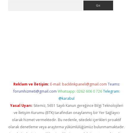
Arama
ewishes.net/
betexper güncel adres
tulipbet giriş
tulipbet günc
Reklam ve İletişim:
E-mail:
backlinkpaneli@gmail.com
Teams:
forumhizmeti@gmail.com
Whatsapp: 0262 606 0 726
Telegram:
@karabul
Yasal Uyarı:
Sitemiz, 5651 Sayılı Kanun gereğince Bilgi Teknolojileri
ve İletişim Kurumu (BTK) tarafından onaylanmış bir Yer Sağlayıcı
olarak hizmet vermektedir. Bu nedenle, sitedeki içerikleri proaktif
olarak denetleme veya araştırma yükümlülüğümüz bulunmamaktadır.