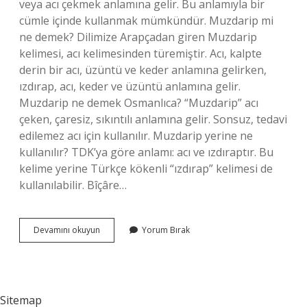
veya acı çekmek anlamına gelir. Bu anlamıyla bir
cümle içinde kullanmak mümkündür. Muzdarip mi
ne demek? Dilimize Arapçadan giren Muzdarip
kelimesi, acı kelimesinden türemiştir. Acı, kalpte
derin bir acı, üzüntü ve keder anlamına gelirken,
ızdırap, acı, keder ve üzüntü anlamına gelir.
Muzdarip ne demek Osmanlıca? “Muzdarip” acı
çeken, çaresiz, sıkıntılı anlamına gelir. Sonsuz, tedavi
edilemez acı için kullanılır. Muzdarip yerine ne
kullanılır? TDK’ya göre anlamı: acı ve ızdıraptır. Bu
kelime yerine Türkçe kökenli “ızdırap” kelimesi de
kullanılabilir. Bîçâre…
Bende
Devamını okuyun
Yorum Bırak
Aynı
Durumdan
Muzdarip
Ne
Demek
Sitemap