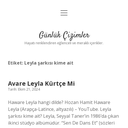
menüyü
Anasayfa
aç
Gizlilik Politikası
Günlük Çizimler
Yasal Uyarı
Hayatı renklendiren eğlenceli ve meraklı içerikler.
Hakkımızda
Etiket:
Leyla şarkısı kime ait
Avare Leyla Kürtçe Mi
Tarih: Ekim 21, 2024
Haware Leyla hangi dilde? Hozan Hamit Haware
Leyla (Arapça-Latince, altyazılı) – YouTube. Leyla
şarkısı kime ait? Leyla, Seyyal Taner’in 1986’da çıkan
ikinci stüdyo albümüdür. “Sen De Dans Et” (sözleri