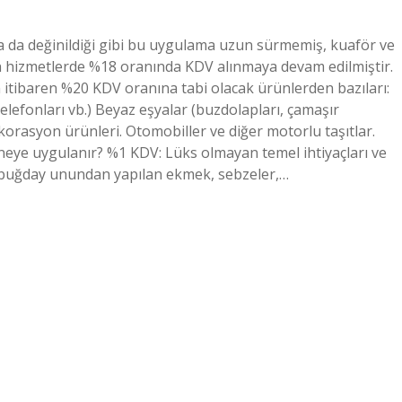
a da değinildiği gibi bu uygulama uzun sürmemiş, kuaför ve
en hizmetlerde %18 oranında KDV alınmaya devam edilmiştir.
itibaren %20 KDV oranına tabi olacak ürünlerden bazıları:
 telefonları vb.) Beyaz eşyalar (buzdolapları, çamaşır
korasyon ürünleri. Otomobiller ve diğer motorlu taşıtlar.
eye uygulanır? %1 KDV: Lüks olmayan temel ihtiyaçları ve
i buğday unundan yapılan ekmek, sebzeler,…