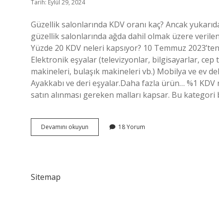
Tarih: Eylül 29, 2024
Güzellik salonlarında KDV oranı kaç? Ancak yukarıd
güzellik salonlarında ağda dahil olmak üzere veril
Yüzde 20 KDV neleri kapsıyor? 10 Temmuz 2023’ten 
Elektronik eşyalar (televizyonlar, bilgisayarlar, cep
makineleri, bulaşık makineleri vb.) Mobilya ve ev de
Ayakkabı ve deri eşyalar.Daha fazla ürün… %1 KDV n
satın alınması gereken malları kapsar. Bu kategor
Lazer
Devamını okuyun
18 Yorum
Epilasyon
Kdv
Oranı
Nedir
Sitemap