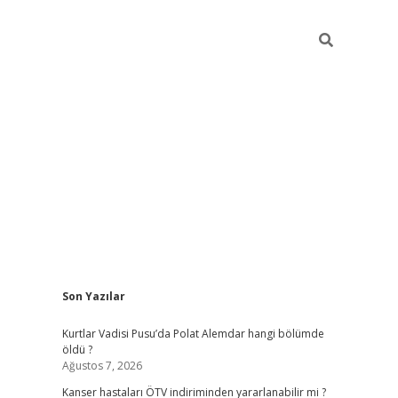
Sidebar
Son Yazılar
elexbet yeni giriş
https://partytimewishes.n
Kurtlar Vadisi Pusu’da Polat Alemdar hangi bölümde
öldü ?
Ağustos 7, 2026
Kanser hastaları ÖTV indiriminden yararlanabilir mi ?