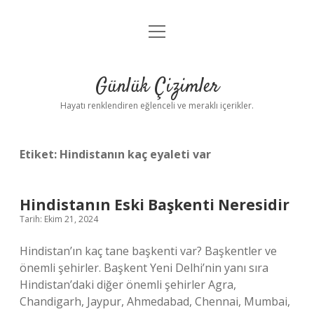
menüyü
Anasayfa
aç
Gizlilik Politikası
Günlük Çizimler
Yasal Uyarı
Hayatı renklendiren eğlenceli ve meraklı içerikler.
Hakkımızda
Etiket:
Hindistanın kaç eyaleti var
Hindistanın Eski Başkenti Neresidir
Tarih: Ekim 21, 2024
Hindistan’ın kaç tane başkenti var? Başkentler ve
önemli şehirler. Başkent Yeni Delhi’nin yanı sıra
Hindistan’daki diğer önemli şehirler Agra,
Chandigarh, Jaypur, Ahmedabad, Chennai, Mumbai,