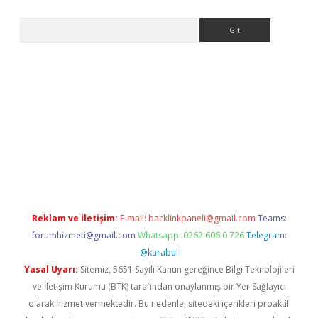
Arama
mewishes.net/
betexper güncel adres
tulipbet giriş
tulipbet gün
Reklam ve İletişim:
E-mail:
backlinkpaneli@gmail.com
Teams:
forumhizmeti@gmail.com
Whatsapp: 0262 606 0 726
Telegram:
@karabul
Yasal Uyarı:
Sitemiz, 5651 Sayılı Kanun gereğince Bilgi Teknolojileri
ve İletişim Kurumu (BTK) tarafından onaylanmış bir Yer Sağlayıcı
olarak hizmet vermektedir. Bu nedenle, sitedeki içerikleri proaktif