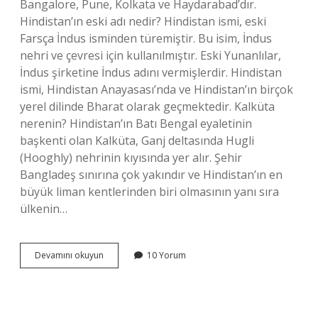
Bangalore, Pune, Kolkata ve Haydarabad’dır.
Hindistan’ın eski adı nedir? Hindistan ismi, eski
Farsça İndus isminden türemiştir. Bu isim, İndus
nehri ve çevresi için kullanılmıştır. Eski Yunanlılar,
İndus şirketine İndus adını vermişlerdir. Hindistan
ismi, Hindistan Anayasası’nda ve Hindistan’ın birçok
yerel dilinde Bharat olarak geçmektedir. Kalküta
nerenin? Hindistan’ın Batı Bengal eyaletinin
başkenti olan Kalküta, Ganj deltasında Hugli
(Hooghly) nehrinin kıyısında yer alır. Şehir
Bangladeş sınırına çok yakındır ve Hindistan’ın en
büyük liman kentlerinden biri olmasının yanı sıra
ülkenin…
Hindistanın
Devamını okuyun
10 Yorum
Eski
Başkenti
Neresidir