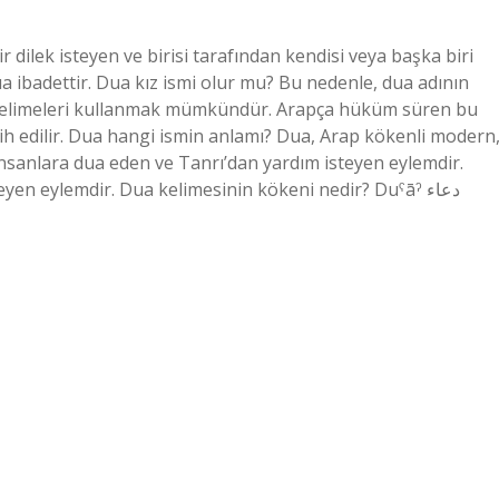
r dilek isteyen ve birisi tarafından kendisi veya başka biri
ua ibadettir. Dua kız ismi olur mu? Bu nedenle, dua adının
iz kelimeleri kullanmak mümkündür. Arapça hüküm süren bu
ercih edilir. Dua hangi ismin anlamı? Dua, Arap kökenli modern
a insanlara dua eden ve Tanrı’dan yardım isteyen eylemdir.
en eylemdir. Dua kelimesinin kökeni nedir? Duˁāˀ دعاء