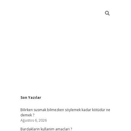
Sidebar
Son Yazılar
elexbet yeni giriş
https://partytimewishes.n
Bilirken susmak bilmezken söylemek kadar kötüdür ne
demek ?
Ağustos 6, 2026
Bardaklarin kullanim amaclari ?