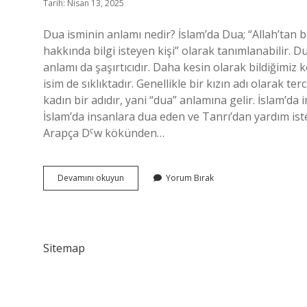
Tarih: Nisan 13, 2025
Dua isminin anlamı nedir? İslam’da Dua; “Allah’tan bi
hakkında bilgi isteyen kişi” olarak tanımlanabilir. D
anlamı da şaşırtıcıdır. Daha kesin olarak bildiğim
isim de sıklıktadır. Genellikle bir kızın adı olarak t
kadın bir adıdır, yani “dua” anlamına gelir. İslam’d
İslam’da insanlara dua eden ve Tanrı’dan yardım istey
Arapça Dˁw kökünden…
Dua
Devamını okuyun
Yorum Bırak
Ismi
Ne
Anlama
Gelir
Sitemap