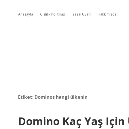
Anasayfa
Gizlilik Politikası
Yasal Uyarı
Hakkımızda
Etiket:
Dominos hangi ülkenin
Domino Kaç Yaş Için