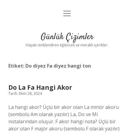
menüyü
Anasayfa
aç
Gizlilik Politikası
Günlük Çizimler
Yasal Uyarı
Hayatı renklendiren eğlenceli ve meraklı içerikler.
Hakkımızda
Etiket:
Do diyez Fa diyez hangi ton
Do La Fa Hangi Akor
Tarih: Ekim 28, 2024
La hangi akor? Üçlü bir akor olan La minör akoru
(sembolü Am olarak yazılır) La, Do ve Mi
notalarından oluşur. F akor hangi nota? Üçlü bir
akor olan F majör akoru (sembolü F olarak yazılır)