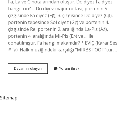
Fa, La ve C notalarından oluşur. Do diyez Fa diyez
hangi ton? – Do diyez majör notası, portenin 5.
çizgisinde Fa diyez (F♯), 3. çizgisinde Do diyez (C♯),
portenin tepesinde Sol diyez (G♯) ve portenin 4.
çizgisinde Re, portenin 2. aralığında La-Pis (A♯),
portenin 4. aralığında Mi-Pis (E♯) ve … ile
donatılmıştır. Fa hangi makamdır? * EVİÇ (Karar Sesi
#Fa): Halk müziğindeki karşılığı “MIRBS FOOT”tur.…
Do
Devamını okuyun
Yorum Bırak
La
Fa
Hangi
Akor
Sitemap