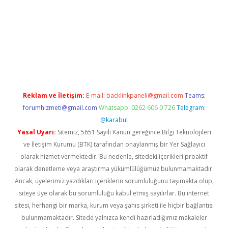
ewishes.net/
betexper güncel adres
tulipbet giriş
tulipbet günc
Reklam ve İletişim:
E-mail:
backlinkpaneli@gmail.com
Teams:
forumhizmeti@gmail.com
Whatsapp: 0262 606 0 726
Telegram:
@karabul
Yasal Uyarı:
Sitemiz, 5651 Sayılı Kanun gereğince Bilgi Teknolojileri
ve İletişim Kurumu (BTK) tarafından onaylanmış bir Yer Sağlayıcı
olarak hizmet vermektedir. Bu nedenle, sitedeki içerikleri proaktif
olarak denetleme veya araştırma yükümlülüğümüz bulunmamaktadır.
Ancak, üyelerimiz yazdıkları içeriklerin sorumluluğunu taşımakta olup,
siteye üye olarak bu sorumluluğu kabul etmiş sayılırlar. Bu internet
sitesi, herhangi bir marka, kurum veya şahıs şirketi ile hiçbir bağlantısı
bulunmamaktadır. Sitede yalnızca kendi hazırladığımız makaleler