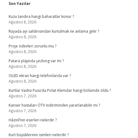
Sidebar
Son Yazılar
Kuzu tandıra hangi baharatlar konur ?
Ağustos 8, 2026
Rüyada ayı saldırısından kurtulmak ne anlama gelir ?
Ağustos 8, 2026
Proje ödevleri zorunlu mu ?
Ağustos 8, 2026
Patara plajında şezlong var mı ?
Ağustos 8, 2026
OLED ekran hangi telefonlarda var ?
Ağustos 8, 2026
Kurtlar Vadisi Pusu’da Polat Alemdar hangi bölümde öldü ?
Ağustos 7, 2026
Kanser hastaları ÖTV indiriminden yararlanabilir mi ?
Ağustos 7, 2026
Hâzinî’nin eserleri nelerdir ?
Ağustos 7, 2026
Kurt büyüklerinin isimleri nelerdir ?