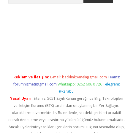
tytimewishes.net/
betexper güncel adres
tulipbet giriş
tulipbe
Reklam ve İletişim:
E-mail:
backlinkpaneli@gmail.com
Teams:
forumhizmeti@gmail.com
Whatsapp: 0262 606 0 726
Telegram:
@karabul
Yasal Uyarı:
Sitemiz, 5651 Sayılı Kanun gereğince Bilgi Teknolojileri
ve İletişim Kurumu (BTK) tarafından onaylanmış bir Yer Sağlayıcı
olarak hizmet vermektedir. Bu nedenle, sitedeki içerikleri proaktif
olarak denetleme veya araştırma yükümlülüğümüz bulunmamaktadır.
Ancak, üyelerimiz yazdıkları içeriklerin sorumluluğunu taşımakta olup,