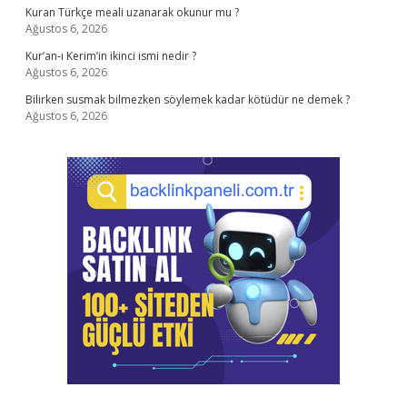
Kuran Türkçe meali uzanarak okunur mu ?
Ağustos 6, 2026
Kur’an-ı Kerim’in ikinci ismi nedir ?
Ağustos 6, 2026
Bilirken susmak bilmezken söylemek kadar kötüdür ne demek ?
Ağustos 6, 2026