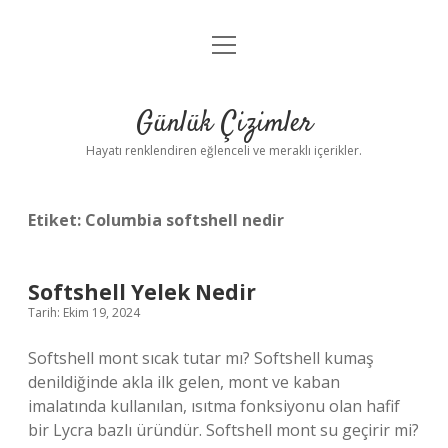
menüyü
Anasayfa
aç
Gizlilik Politikası
Günlük Çizimler
Yasal Uyarı
Hayatı renklendiren eğlenceli ve meraklı içerikler.
Hakkımızda
Etiket:
Columbia softshell nedir
Softshell Yelek Nedir
Tarih: Ekim 19, 2024
Softshell mont sıcak tutar mı? Softshell kumaş
denildiğinde akla ilk gelen, mont ve kaban
imalatında kullanılan, ısıtma fonksiyonu olan hafif
bir Lycra bazlı üründür. Softshell mont su geçirir mi?