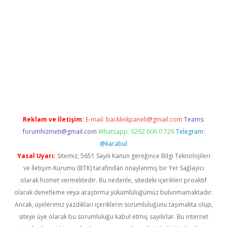
imewishes.net/
betexper güncel adres
tulipbet giriş
tulipbet gü
Reklam ve İletişim:
E-mail:
backlinkpaneli@gmail.com
Teams:
forumhizmeti@gmail.com
Whatsapp: 0262 606 0 726
Telegram:
@karabul
Yasal Uyarı:
Sitemiz, 5651 Sayılı Kanun gereğince Bilgi Teknolojileri
ve İletişim Kurumu (BTK) tarafından onaylanmış bir Yer Sağlayıcı
olarak hizmet vermektedir. Bu nedenle, sitedeki içerikleri proaktif
olarak denetleme veya araştırma yükümlülüğümüz bulunmamaktadır.
Ancak, üyelerimiz yazdıkları içeriklerin sorumluluğunu taşımakta olup,
siteye üye olarak bu sorumluluğu kabul etmiş sayılırlar. Bu internet