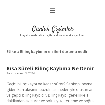
menüyü
Anasayfa
aç
Gizlilik Politikası
Günlük Çizimler
Yasal Uyarı
Hayatı renklendiren eğlenceli ve meraklı içerikler.
Hakkımızda
Etiket:
Bilinç kaybının en ileri durumu nedir
Kısa Süreli Bilinç Kaybına Ne Denir
Tarih: Kasım 13, 2024
Geçici bilinç kaybı ne kadar sürer? Senkop, beyne
giden kan akışının bozulması nedeniyle oluşan ani
ve geçici bilinç kaybıdır. Bilinç kaybı genellikle 1
dakikadan az sürer ve soluk yüz, terleme ve soğuk