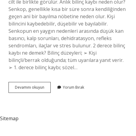
cilt ile birlikte görülür. Anlık bilinç kaybı neden olur?
Senkop, genellikle kısa bir süre sonra kendiliğinden
geçen ani bir bayılma nöbetine neden olur. Kişi
bilincini kaybedebilir, düşebilir ve bayılabilir.
Senkopun en yaygın nedenleri arasında düşük kan
basıncı, kalp sorunları, dehidratasyon, refleks
sendromları, ilaçlar ve stres bulunur. 2 derece bilinç
kaybı ne demek? Bilinç düzeyleri; ➢ Kişi
bilinçli/berrak olduğunda; tüm uyarılara yanıt verir.
➢ 1. derece bilinç kaybı; sözel…
Kısa
Devamını okuyun
Yorum Bırak
Süreli
Bilinç
Kaybına
Ne
Denir
Sitemap