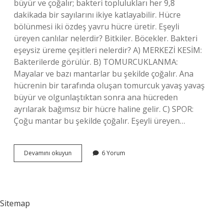
büyür ve çoğalır; bakteri toplulukları her 9,8
dakikada bir sayılarını ikiye katlayabilir. Hücre
bölünmesi iki özdeş yavru hücre üretir. Eşeyli
üreyen canlılar nelerdir? Bitkiler. Böcekler. Bakteri
eşeysiz üreme çeşitleri nelerdir? A) MERKEZİ KESİM:
Bakterilerde görülür. B) TOMURCUKLANMA:
Mayalar ve bazı mantarlar bu şekilde çoğalır. Ana
hücrenin bir tarafında oluşan tomurcuk yavaş yavaş
büyür ve olgunlaştıktan sonra ana hücreden
ayrılarak bağımsız bir hücre haline gelir. C) SPOR:
Çoğu mantar bu şekilde çoğalır. Eşeyli üreyen…
Eşeyli
Devamını okuyun
6 Yorum
Üreyen
Bakteri
Var
Mı
Sitemap