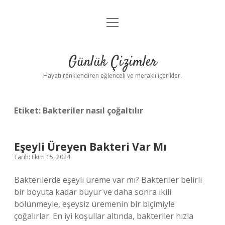
menüyü
Anasayfa
aç
Gizlilik Politikası
Günlük Çizimler
Yasal Uyarı
Hayatı renklendiren eğlenceli ve meraklı içerikler.
Hakkımızda
Etiket:
Bakteriler nasıl çoğaltılır
Eşeyli Üreyen Bakteri Var Mı
Tarih: Ekim 15, 2024
Bakterilerde eşeyli üreme var mı? Bakteriler belirli
bir boyuta kadar büyür ve daha sonra ikili
bölünmeyle, eşeysiz üremenin bir biçimiyle
çoğalırlar. En iyi koşullar altında, bakteriler hızla