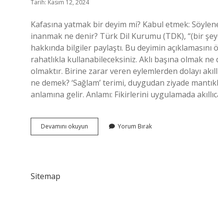
Tarih: Kasım 12, 2024
Kafasına yatmak bir deyim mi? Kabul etmek: Söyle
inanmak ne denir? Türk Dil Kurumu (TDK), “(bir şey
hakkında bilgiler paylaştı. Bu deyimin açıklamasın
rahatlıkla kullanabileceksiniz. Aklı başına olmak ne
olmaktır. Birine zarar veren eylemlerden dolayı akı
ne demek? ‘Sağlam’ terimi, duygudan ziyade mantıkla 
anlamına gelir. Anlamı: Fikirlerini uygulamada akıll
Aklı
Devamını okuyun
Yorum Bırak
Yatmak
Ne
Demek
Sitemap