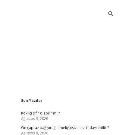
Sidebar
Son Yazılar
elexbet yeni giriş
https://partytimewishes.
Kök içi sıfır olabilir mi ?
Ağustos 9, 2026
Ön çapraz bağ yırtığı ameliyatsız nasıl tedavi edilir ?
Ağustos 9, 2026