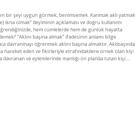
nen bir şeyi uygun görmek, benimsemek. Kanmak aklı yatma
e) ikna olmak” deyiminin açıklaması ve doğru kullanımı
ı öğrendiğinizde, hem cümlelerde hem de günlük hayatta
 demek? “Aklını başına almak” ifadesinin anlamı bilge
llıca davranmayı öğrenmek aklını başına almaktır. Aklıbaşında
hareket eden ve fikirleriyle etrafındakilere örnek olan kişi
ıca davranan ve eylemlerinde mantığı ön planda tutan kişi.…