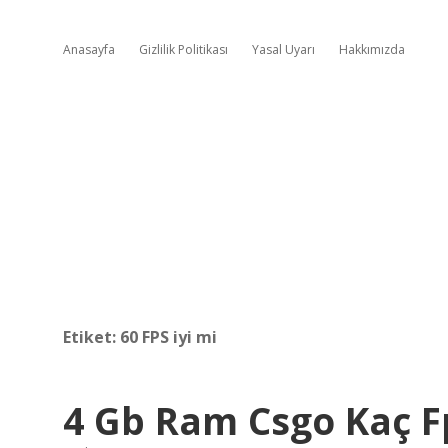
Anasayfa
Gizlilik Politikası
Yasal Uyarı
Hakkımızda
Etiket:
60 FPS iyi mi
4 Gb Ram Csgo Kaç F