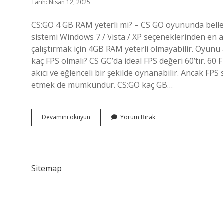
Tarih: Nisan 12, 2025
CS:GO 4 GB RAM yeterli mi? – CS GO oyununda bellek
sistemi Windows 7 / Vista / XP seçeneklerinden en az
çalıştırmak için 4GB RAM yeterli olmayabilir. Oyunu 
kaç FPS olmalı? CS GO’da ideal FPS değeri 60’tır. 
akıcı ve eğlenceli bir şekilde oynanabilir. Ancak FPS
etmek de mümkündür. CS:GO kaç GB…
4
Devamını okuyun
Yorum Bırak
Gb
Ram
Csgo
Kaç
Fps
Sitemap