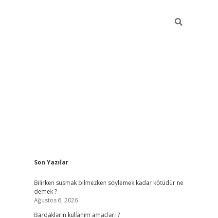
Sidebar
Son Yazılar
elexbet yeni giriş
https://partytimewishes.
Bilirken susmak bilmezken söylemek kadar kötüdür ne
demek ?
Ağustos 6, 2026
Bardaklarin kullanim amaclari ?